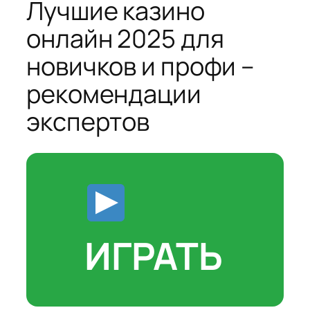
Лучшие казино
онлайн 2025 для
новичков и профи –
рекомендации
экспертов
ИГРАТЬ