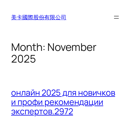
Skip
to
美卡國際股份有限公司
content
Month:
November
2025
онлайн 2025 для новичков
и профи рекомендации
экспертов.2972