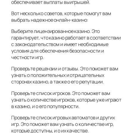
обеспечивает выплаты выигрышей.
Вот несколько советов, которые помогут вам
выбрать надежное онлайн-казино:
Выберите лицензированное казино. Это
гарантирует, что казино работает в соответствии
с законодательством и имеет необходимые
условия для обеспечения безопасности и
честности игр.
Проверьте рецензии и отзывы. Это поможет вам
узнать о положительных и отрицательных
сторонах казино, а также о его репутации.
Проверьте список игроков. Это поможет вам
узнать о количестве игроков, которые уже играют
в казино, и о его популярности.
Проверьте список игровых автоматов и других
игр. Это поможет вам узнать о количестве игр,
которые доступны, и о их качестве.