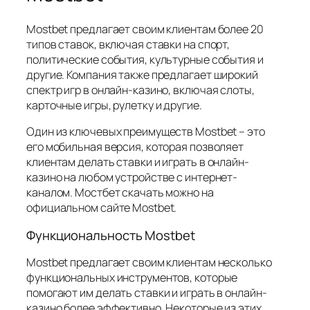
Mostbet предлагает своим клиентам более 20
типов ставок, включая ставки на спорт,
политические события, культурные события и
другие. Компания также предлагает широкий
спектр игр в онлайн-казино, включая слоты,
карточные игры, рулетку и другие.
Один из ключевых преимуществ Mostbet – это
его мобильная версия, которая позволяет
клиентам делать ставки и играть в онлайн-
казино на любом устройстве с интернет-
каналом. Мостбет скачать можно на
официальном сайте Mostbet.
Функциональность Mostbet
Mostbet предлагает своим клиентам несколько
функциональных инструментов, которые
помогают им делать ставки и играть в онлайн-
казино более эффективно. Некоторые из этих