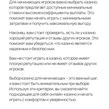
Для начинающих игроков важно выбрать казино,
которое предлагает доступные минимальные
ставки и высокие коэффициенты выплаты. Это
поможет вам начать играть с минимальными
затратами и получить максимальную выгоду.
Наконец, вам стоит проверить, есть ли у казино
хороший репутация и отзывы других игроков. Это
поможет вам убедиться, что казино является
надежным и безопасным.
Вам не стоит играть в казино, которое имеет
плохую репутацию или не имеет отзывов других
игроков.
Выбор казино для начинающих – это важный шаг,
и вам стоит быть внимательным при выборе.
Используя эти критерии, вы сможете найти
подходящее для себя онлайн-казино и начать
играть с комфортом и уверенностью.