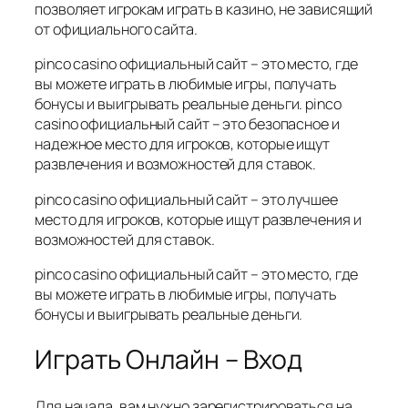
позволяет игрокам играть в казино, не зависящий
от официального сайта.
pinco casino официальный сайт – это место, где
вы можете играть в любимые игры, получать
бонусы и выигрывать реальные деньги. pinco
casino официальный сайт – это безопасное и
надежное место для игроков, которые ищут
развлечения и возможностей для ставок.
pinco casino официальный сайт – это лучшее
место для игроков, которые ищут развлечения и
возможностей для ставок.
pinco casino официальный сайт – это место, где
вы можете играть в любимые игры, получать
бонусы и выигрывать реальные деньги.
Играть Онлайн – Вход
Для начала, вам нужно зарегистрироваться на