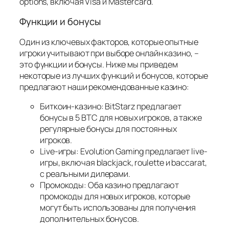
options, включая Visa и Mastercard.
Функции и бонусы
Один из ключевых факторов, которые опытные
игроки учитывают при выборе онлайн казино, –
это функции и бонусы. Ниже мы приведем
некоторые из лучших функций и бонусов, которые
предлагают наши рекомендованные казино:
Биткоин-казино: BitStarz предлагает
бонусы в 5 BTC для новых игроков, а также
регулярные бонусы для постоянных
игроков.
Live-игры: Evolution Gaming предлагает live-
игры, включая blackjack, roulette и baccarat,
с реальными дилерами.
Промокоды: Оба казино предлагают
промокоды для новых игроков, которые
могут быть использованы для получения
дополнительных бонусов.