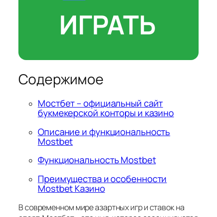
ИГРАТЬ
Содержимое
Мостбет – официальный сайт
букмекерской конторы и казино
Описание и функциональность
Mostbet
Функциональность Mostbet
Преимущества и особенности
Mostbet Казино
В современном мире азартных игр и ставок на