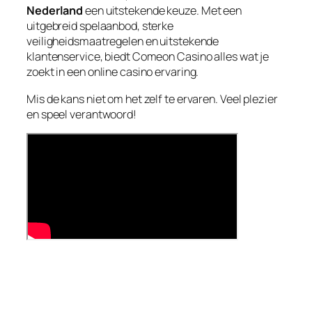
Nederland
een uitstekende keuze. Met een
uitgebreid spelaanbod, sterke
veiligheidsmaatregelen en uitstekende
klantenservice, biedt Comeon Casino alles wat je
zoekt in een online casino ervaring.
Mis de kans niet om het zelf te ervaren. Veel plezier
en speel verantwoord!