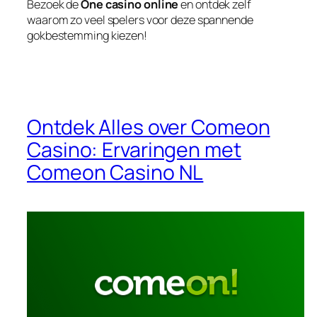
Bezoek de
One casino online
en ontdek zelf
waarom zo veel spelers voor deze spannende
gokbestemming kiezen!
Ontdek Alles over Comeon
Casino: Ervaringen met
Comeon Casino NL