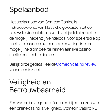
Spelaanbod
Het spelaanbod van Comeon Casino is
indrukwekkend. Van klassieke gokkasten tot de
nieuwste videoslots, en van blackjack tot roulette,
de mogelijkheden zijn eindeloos. Voor spelers die op
zoek zijn naar een authentieke ervaring, is er de
mogelijkheid om deel te nemen aan live casino
spellen met echte dealers.
Bekijk onze gedetailleerde
Comeon casino review
voor meer inzicht.
Veiligheid en
Betrouwbaarheid
Een van de belangrijkste factoren bij het kiezen van
een online casino is veiligheid. Comeon Casino NL