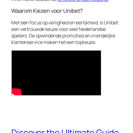
Waarom Kiezen voor Unibet?
Met een focus op veiligheid en eerlijkheid, is Unibet
een vertrouwde keuze voor veel Nederlandse
spelers. De opwindende promoties en vriendelijke
klantenservice maken het een topkeuze.
Discover the Ultimate Guide