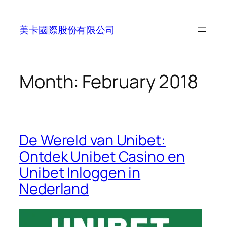
Skip
to
美卡國際股份有限公司
content
Month:
February 2018
De Wereld van Unibet:
Ontdek Unibet Casino en
Unibet Inloggen in
Nederland