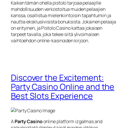
Kaiken tämän ohella
pistolo
tarjoaa pelaajille
mahdollisuuden verkostoitua muiden pelaajien
kanssa, osallistua mielenkiintoisiin tapahtumiin ja
nauttia eksklusiivisista bonuksista. Jokainen pelaaja
on erityinen, ja Pistolo Casino kattaa jokaisen
tarpeet tavalla, joka tekee siitä ylivoimaisen
vaihtoehdon online-kasinoiden kirjoon.
Discover the Excitement:
Party Casino Online and the
Best Slots Experience
A
Party Casino
online platform izgalmas and
szórakoztató élményt kínál minden játékos