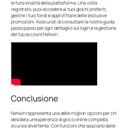
le funzionalità della piattaforma. Una volta
registrato, puoi accedere ai tuoi giochi preferiti,
gestire i tuoi fondi e approfittare delle esclusive
promozioni. Assicurati di consultare la nostra guida
passo passo per ogni dettaglio sul login e la gestione
del tuo account Netwin.
Conclusione
Netwin rappresenta una delle migliori opzioni per chi
desidera un’esperienza di gioco online completa,
sicura e divertente. Con funzioni che spaziano dalle