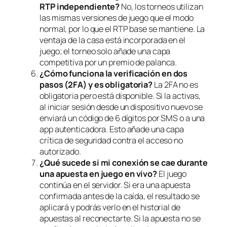
RTP independiente?
No, los torneos utilizan
las mismas versiones de juego que el modo
normal, por lo que el RTP base se mantiene. La
ventaja de la casa está incorporada en el
juego; el torneo solo añade una capa
competitiva por un premio de palanca.
¿Cómo funciona la verificación en dos
pasos (2FA) y es obligatoria?
La 2FA no es
obligatoria pero está disponible. Si la activas,
al iniciar sesión desde un dispositivo nuevo se
enviará un código de 6 dígitos por SMS o a una
app autenticadora. Esto añade una capa
crítica de seguridad contra el acceso no
autorizado.
¿Qué sucede si mi conexión se cae durante
una apuesta en juego en vivo?
El juego
continúa en el servidor. Si era una apuesta
confirmada antes de la caída, el resultado se
aplicará y podrás verlo en el historial de
apuestas al reconectarte. Si la apuesta no se