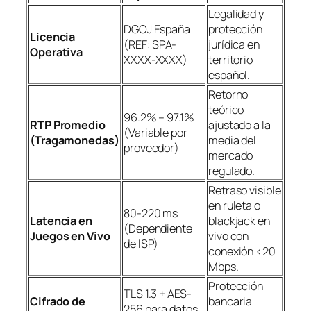
Legalidad y
DGOJ España
protección
Licencia
(REF: SPA-
jurídica en
Operativa
XXXX-XXXX)
territorio
español.
Retorno
teórico
96.2% – 97.1%
RTP Promedio
ajustado a la
(Variable por
(Tragamonedas)
media del
proveedor)
mercado
regulado.
Retraso visible
en ruleta o
80-220 ms
Latencia en
blackjack en
(Dependiente
Juegos en Vivo
vivo con
de ISP)
conexión <20
Mbps.
Protección
TLS 1.3 + AES-
Cifrado de
bancaria
256 para datos