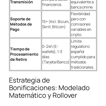
Transmisión
equivalente a
financieros
banca online.
Flexibilidad
Soporte de
pero con
15+ (Incl. Bizum,
Métodos de
comisiones
Skrill, Bitcoin)
Pago
variables en
cripto.
Límite
0-24h (E-
regulatorio
Tiempo de
wallets), 1-3
español
Procesamiento
días
cumplido para
de Retiro
(Tarjeta/Banco)
métodos
tradicionales.
Estrategia de
Bonificaciones: Modelado
Matemático y Rollover