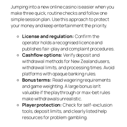
Jumping into a new online casino is easier when you
make three quick, routine checks and follow one
simple session plan. Use this approach to protect
your money and keep entertainment the priority.
License and regulation:
Confirm the
operator holds a recognised licence and
publishes fair-play and complaint procedures.
Cashflow options:
Verify deposit and
withdrawal methods for New Zealand users,
withdrawal limits, and processing times. Avoid
platforms with opaque banking rules.
Bonus terms:
Read wagering requirements
and game weighting. A large bonus isn’t
valuable if the playthrough or max-bet rules
make withdrawals unrealistic.
Player protection:
Check for self-exclusion
tools, deposit limits, and clearly listed help
resources for problem gambling.