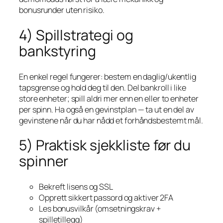
bonusrunder uten risiko.
4) Spillstrategi og
bankstyring
En enkel regel fungerer: bestem en daglig/ukentlig
tapsgrense og hold deg til den. Del bankroll i like
store enheter; spill aldri mer enn en eller to enheter
per spinn. Ha også en gevinstplan — ta ut en del av
gevinstene når du har nådd et forhåndsbestemt mål.
5) Praktisk sjekkliste før du
spinner
Bekreft lisens og SSL
Opprett sikkert passord og aktiver 2FA
Les bonusvilkår (omsetningskrav +
spilletillegg)