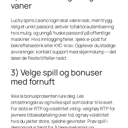
vaner
Lucky spins casino login skal være rask, men trygg.
Velg et unikt passord, aktiver tofaktorautentisering
hvis mulig, og unngå ‘huske passord’ på offentlige
maskiner. Hvis innlogging feiler, sjekk e-post for
bekreftelseslink eller KYC-krav. Opplever du stadige
avvisninger, kontakt support med skjermdump — det
løser de fleste tilfeller raskt.
3) Velge spill og bonuser
med fornuft
Ikke la bonusprosenten lure deg. Les
omsetningskrav og hvilke spill som bidrar til kravet.
For slots er RTP og volatilitet viktig: velg høy RTP for
jevnere tilbakebetaling over tid, og høy volatilitet
hvis du jakter store, sjeldne gevinster. Prøv spill i
demomodus først for å lære mekanikk og