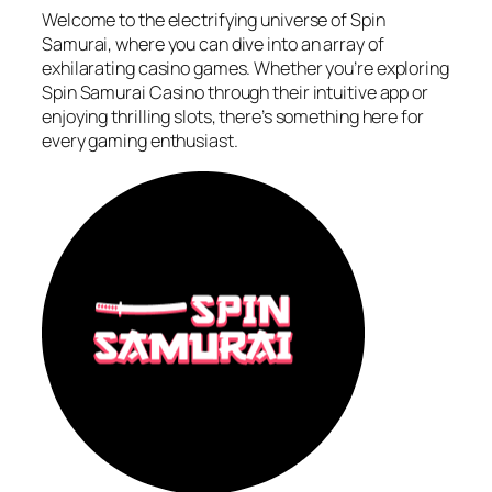
Welcome to the electrifying universe of Spin
Samurai, where you can dive into an array of
exhilarating casino games. Whether you’re exploring
Spin Samurai Casino through their intuitive app or
enjoying thrilling slots, there’s something here for
every gaming enthusiast.