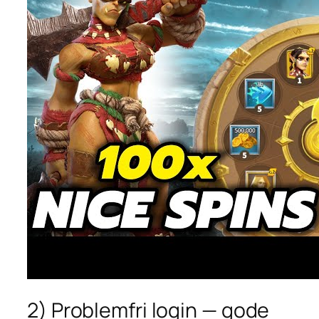
2) Problemfri login — gode