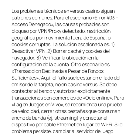
Los problemas técnicos en versus casino siguen
patrones comunes. Para el escenario «Error 403 –
Acceso Denegado», las causas probables son:
bloqueo por VPN/Proxy detectado, restricción
geográfica por movimiento fuera de España, o
cookies corruptas. La solución escalonada es: 1)
Desactivar VPN, 2) Borrar caché y cookies del
navegador, 3) Verificar la ubicación en la
configuración de la cuenta. Otro escenario es
«Transacción Declinada a Pesar de Fondos
Suficientes». Aquí, el fallo suele estar en el lado del
emisor de la tarjeta, no en casino versus. Se debe
contactar al banco y autorizar explícitamente
transacciones con comercios de «Ocio online». Para
«Lag en Juegos en Vivo», se recomienda una prueba
de velocidad, cerrar otras pestañas que consuman
ancho de banda (ej. streaming) y conectar el
dispositivo por cable Ethernet en lugar de Wi-Fi. Si el
problema persiste, cambiar al servidor de juego