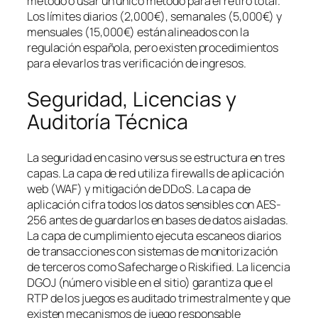
método o usar un único método para el retiro total.
Los límites diarios (2,000€), semanales (5,000€) y
mensuales (15,000€) están alineados con la
regulación española, pero existen procedimientos
para elevarlos tras verificación de ingresos.
Seguridad, Licencias y
Auditoría Técnica
La seguridad en casino versus se estructura en tres
capas. La capa de red utiliza firewalls de aplicación
web (WAF) y mitigación de DDoS. La capa de
aplicación cifra todos los datos sensibles con AES-
256 antes de guardarlos en bases de datos aisladas.
La capa de cumplimiento ejecuta escaneos diarios
de transacciones con sistemas de monitorización
de terceros como Safecharge o Riskified. La licencia
DGOJ (número visible en el sitio) garantiza que el
RTP de los juegos es auditado trimestralmente y que
existen mecanismos de juego responsable