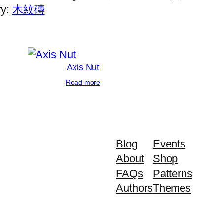
ry:
木紋磚
Axis Nut
Read more
Blog
Events
About
Shop
FAQs
Patterns
Authors
Themes