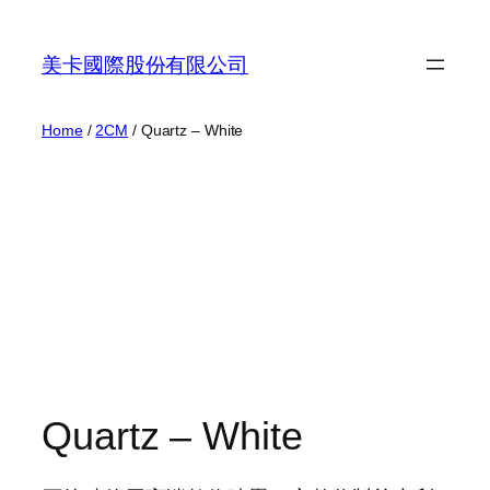
Skip
to
美卡國際股份有限公司
content
Home
/
2CM
/ Quartz – White
Quartz – White