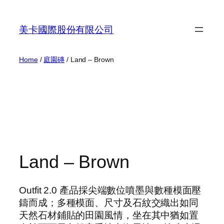
Skip
to
美卡國際股份有限公司
content
Home
/
庭園磚
/ Land – Brown
Land – Brown
Outfit 2.0 產品採尖端數位噴墨與數種模面壓
鑄而成；多種模面、尺寸及石紋交織出如同
天然石材鋪貼的田園風情，坐在其中猶如置