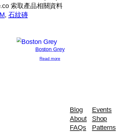
gae.co 索取產品相關資料
CM
, 
石紋磚
Boston Grey
Read more
Blog
Events
About
Shop
FAQs
Patterns