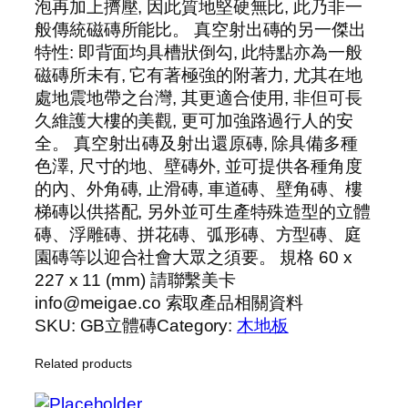
泡再加上擠壓, 因此質地堅硬無比, 此乃非一
般傳統磁磚所能比。 真空射出磚的另一傑出
特性: 即背面均具槽狀倒勾, 此特點亦為一般
磁磚所未有, 它有著極強的附著力, 尤其在地
處地震地帶之台灣, 其更適合使用, 非但可長
久維護大樓的美觀, 更可加強路過行人的安
全。 真空射出磚及射出還原磚, 除具備多種
色澤, 尺寸的地、壁磚外, 並可提供各種角度
的內、外角磚, 止滑磚, 車道磚、壁角磚、樓
梯磚以供搭配, 另外並可生產特殊造型的立體
磚、浮雕磚、拼花磚、弧形磚、方型磚、庭
園磚等以迎合社會大眾之須要。 規格 60 x
227 x 11 (mm) 請聯繫美卡
info@meigae.co 索取產品相關資料
SKU:
GB立體磚
Category:
木地板
Related products