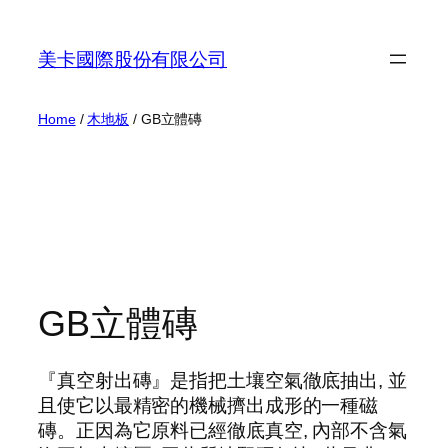
Skip
to
美卡國際股份有限公司
content
Home
/
木地板
/ GB立體磚
GB立體磚
『真空射出磚』是指把土壤空氣徹底抽出, 並
且使它以最精密的機械擠出成形的一種磁
磚。正因為它原料已經徹底真空, 內部不含氣