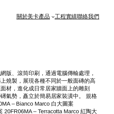
關於美卡
產品
工程實績
聯絡我們
統網版、滾筒印刷，通過電腦傳輸處理，
磚上燒製，展現各種不同於一般面磚的高
板面材，進化成日常居家牆面上的雕刻
礡氣勢，矗立於簡易居家裝潢中。 規格
R10MA – Bianco Marco 白大圖案
 20FR06MA – Terracotta Marco 紅陶大