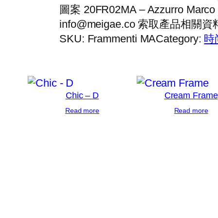
圖案 20FR02MA – Azzurro M
info@meigae.co 索取產品相關資
SKU:
Frammenti MA
Category:
時
Chic – D
Cream Frame
Read more
Read more