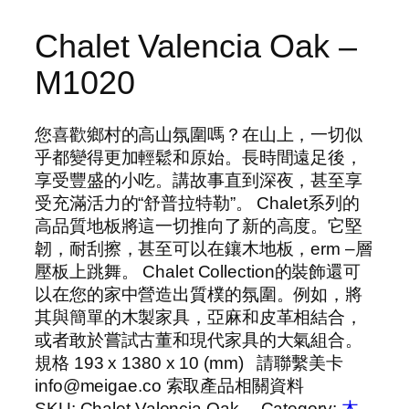
Chalet Valencia Oak –
M1020
您喜歡鄉村的高山氛圍嗎？在山上，一切似
乎都變得更加輕鬆和原始。長時間遠足後，
享受豐盛的小吃。講故事直到深夜，甚至享
受充滿活力的“舒普拉特勒”。 Chalet系列的
高品質地板將這一切推向了新的高度。它堅
韌，耐刮擦，甚至可以在鑲木地板，erm –層
壓板上跳舞。 Chalet Collection的裝飾還可
以在您的家中營造出質樸的氛圍。例如，將
其與簡單的木製家具，亞麻和皮革相結合，
或者敢於嘗試古董和現代家具的大氣組合。
規格 193 x 1380 x 10 (mm) 請聯繫美卡
info@meigae.co 索取產品相關資料
SKU:
Chalet Valencia Oak
Category:
木