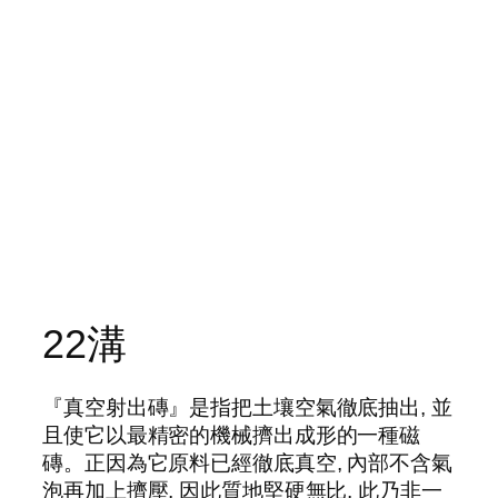
22溝
『真空射出磚』是指把土壤空氣徹底抽出, 並
且使它以最精密的機械擠出成形的一種磁
磚。正因為它原料已經徹底真空, 內部不含氣
泡再加上擠壓, 因此質地堅硬無比, 此乃非一