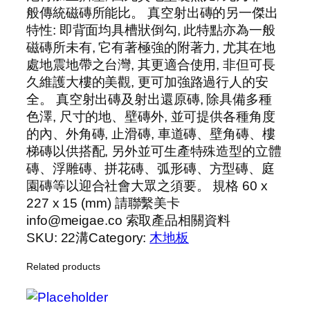
般傳統磁磚所能比。 真空射出磚的另一傑出
特性: 即背面均具槽狀倒勾, 此特點亦為一般
磁磚所未有, 它有著極強的附著力, 尤其在地
處地震地帶之台灣, 其更適合使用, 非但可長
久維護大樓的美觀, 更可加強路過行人的安
全。 真空射出磚及射出還原磚, 除具備多種
色澤, 尺寸的地、壁磚外, 並可提供各種角度
的內、外角磚, 止滑磚, 車道磚、壁角磚、樓
梯磚以供搭配, 另外並可生產特殊造型的立體
磚、浮雕磚、拼花磚、弧形磚、方型磚、庭
園磚等以迎合社會大眾之須要。 規格 60 x
227 x 15 (mm) 請聯繫美卡
info@meigae.co 索取產品相關資料
SKU:
22溝
Category:
木地板
Related products