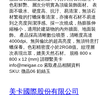
色彩鮮艷、層次分明實為頂級裝飾面材。 表
面不吸水、硬度高、抗汙、易清潔，無須石
材繁複的打蠟保養清潔，亦擁有石材不易達
到之亮度與潔淨感。採一次燒成，熱膨脹伸
縮極小，適用於建築物的內外牆面、地面裝
飾。 產品採高清晰數位噴墨，清晰度高達
4000dpi。無與倫比的超高亮度，無須特意打
蠟保養。色彩精密度小於2RGB值。紋理層
次表現出眾，媲美天然石材。 規格 800 x
800 x 12 (mm) 請聯繫美卡
info@meigae.co 索取產品相關資料
SKU:
微晶06 鉑絲玉
美卡國際股份有限公司