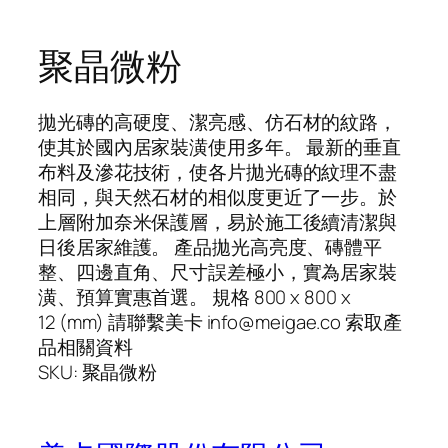
聚晶微粉
拋光磚的高硬度、潔亮感、仿石材的紋路，
使其於國內居家裝潢使用多年。 最新的垂直
布料及滲花技術，使各片拋光磚的紋理不盡
相同，與天然石材的相似度更近了一步。於
上層附加奈米保護層，易於施工後續清潔與
日後居家維護。 產品拋光高亮度、磚體平
整、四邊直角、尺寸誤差極小，實為居家裝
潢、預算實惠首選。 規格 800 x 800 x
12 (mm) 請聯繫美卡 info@meigae.co 索取產
品相關資料
SKU:
聚晶微粉