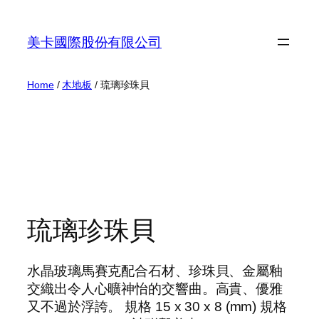
Skip
to
美卡國際股份有限公司
content
Home
/
木地板
/ 琉璃珍珠貝
琉璃珍珠貝
水晶玻璃馬賽克配合石材、珍珠貝、金屬釉
交織出令人心曠神怡的交響曲。高貴、優雅
又不過於浮誇。 規格 15 x 30 x 8 (mm) 規格