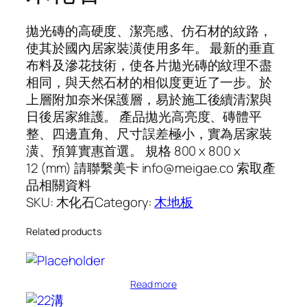
拋光磚的高硬度、潔亮感、仿石材的紋路，
使其於國內居家裝潢使用多年。 最新的垂直
布料及滲花技術，使各片拋光磚的紋理不盡
相同，與天然石材的相似度更近了一步。於
上層附加奈米保護層，易於施工後續清潔與
日後居家維護。 產品拋光高亮度、磚體平
整、四邊直角、尺寸誤差極小，實為居家裝
潢、預算實惠首選。 規格 800 x 800 x
12 (mm) 請聯繫美卡 info@meigae.co 索取產
品相關資料
SKU:
木化石
Category:
木地板
Related products
Read more