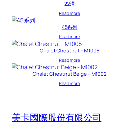
22溝
Read more
45系列
Read more
Chalet Chestnut – M1005
Read more
Chalet Chestnut Beige – M1002
Read more
美卡國際股份有限公司