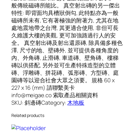
般傳統磁磚所能比。 真空射出磚的另一傑出
特性: 即背面均具槽狀倒勾, 此特點亦為一般
磁磚所未有, 它有著極強的附著力, 尤其在地
處地震地帶之台灣, 其更適合使用, 非但可長
久維護大樓的美觀, 更可加強路過行人的安
全。 真空射出磚及射出還原磚, 除具備多種色
澤, 尺寸的地、壁磚外, 並可提供各種角度的
內、外角磚, 止滑磚, 車道磚、壁角磚、樓梯
磚以供搭配, 另外並可生產特殊造型的立體
磚、浮雕磚、拼花磚、弧形磚、方型磚、庭
園磚等以迎合社會大眾之須要。 規格 60 x
227 x 16 (mm) 請聯繫美卡
info@meigae.co 索取產品相關資料
SKU:
斜邊磚
Category:
木地板
Related products