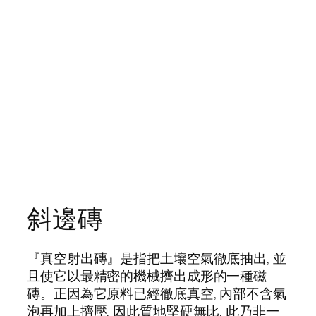
斜邊磚
『真空射出磚』是指把土壤空氣徹底抽出, 並
且使它以最精密的機械擠出成形的一種磁
磚。正因為它原料已經徹底真空, 內部不含氣
泡再加上擠壓, 因此質地堅硬無比, 此乃非一