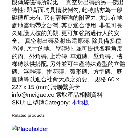
般傳統磁磚所能比。 真空射出磚的另一傑出
特性: 即背面均具槽狀倒勾, 此特點亦為一般
磁磚所未有, 它有著極強的附著力, 尤其在地
處地震地帶之台灣, 其更適合使用, 非但可長
久維護大樓的美觀, 更可加強路過行人的安
全。 真空射出磚及射出還原磚, 除具備多種
色澤, 尺寸的地、壁磚外, 並可提供各種角度
的內、外角磚, 止滑磚, 車道磚、壁角磚、樓
梯磚以供搭配, 另外並可生產特殊造型的立體
磚、浮雕磚、拼花磚、弧形磚、方型磚、庭
園磚等以迎合社會大眾之須要。 規格 60 x
227 x 15 (mm) 請聯繫美卡
info@meigae.co 索取產品相關資料
SKU:
山型磚
Category:
木地板
Related products