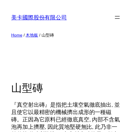
Skip
to
美卡國際股份有限公司
content
Home
/
木地板
/ 山型磚
山型磚
『真空射出磚』是指把土壤空氣徹底抽出, 並
且使它以最精密的機械擠出成形的一種磁
磚。正因為它原料已經徹底真空, 內部不含氣
泡再加上擠壓, 因此質地堅硬無比, 此乃非一