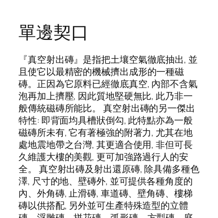
單邊契口
『真空射出磚』是指把土壤空氣徹底抽出, 並
且使它以最精密的機械擠出成形的一種磁
磚。正因為它原料已經徹底真空, 內部不含氣
泡再加上擠壓, 因此質地堅硬無比, 此乃非一
般傳統磁磚所能比。 真空射出磚的另一傑出
特性: 即背面均具槽狀倒勾, 此特點亦為一般
磁磚所未有, 它有著極強的附著力, 尤其在地
處地震地帶之台灣, 其更適合使用, 非但可長
久維護大樓的美觀, 更可加強路過行人的安
全。 真空射出磚及射出還原磚, 除具備多種色
澤, 尺寸的地、壁磚外, 並可提供各種角度的
內、外角磚, 止滑磚, 車道磚、壁角磚、樓梯
磚以供搭配, 另外並可生產特殊造型的立體
磚、浮雕磚、拼花磚、弧形磚、方型磚、庭