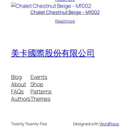
Chalet Chestnut Beige – M1002
Read more
美卡國際股份有限公司
Blog
Events
About
Shop
FAQs
Patterns
Authors
Themes
Twenty Twenty-Five
Designed with
WordPress